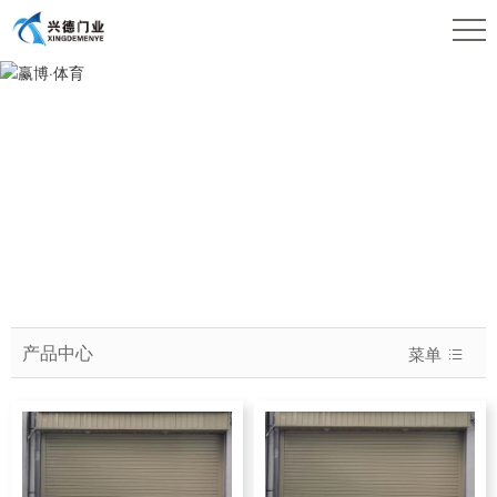
防火卷帘门
赢博·体育
产品中心
菜单
