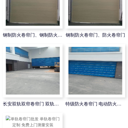
钢制防火卷帘门、钢制防火卷帘门批发
钢制防火卷帘门、防火卷帘门
长安双轨双帘卷帘门 双轨双帘卷帘门 维修厂家
特级防火卷帘门 电动防火卷帘门 双轨卷帘门定制