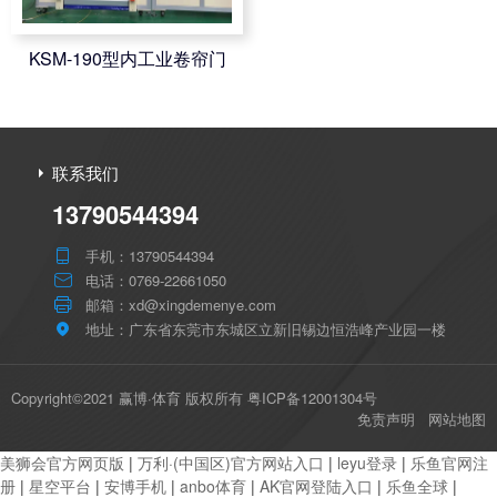
KSM-190型内工业卷帘门
联系我们
13790544394
手机：13790544394

电话：0769-22661050

邮箱：xd@xingdemenye.com

地址：广东省东莞市东城区立新旧锡边恒浩峰产业园一楼

Copyright©2021 赢博·体育 版权所有
粤ICP备12001304号
免责声明
网站地图
美狮会官方网页版
|
万利·(中国区)官方网站入口
|
leyu登录
|
乐鱼官网注
册
|
星空平台
|
安博手机
|
anbo体育
|
AK官网登陆入口
|
乐鱼全球
|