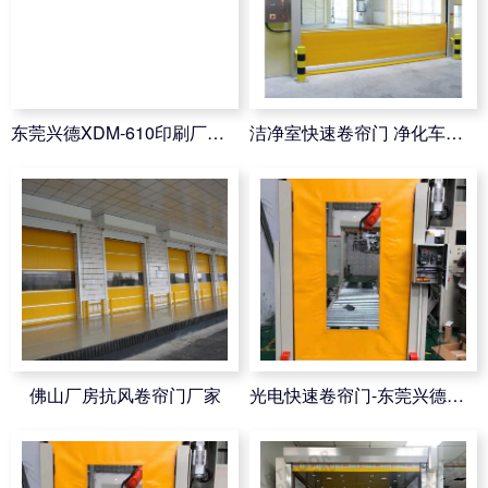
东莞兴德XDM-610印刷厂自动感应快速卷帘门
洁净室快速卷帘门 净化车间快速卷帘门 快速门净化车间
佛山厂房抗风卷帘门厂家
光电快速卷帘门-东莞兴德门业有限公司