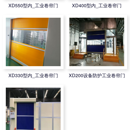
XD550型内_工业卷帘门
XD400型内_工业卷帘门
XD330型内_工业卷帘门
XD200设备防护工业卷帘门