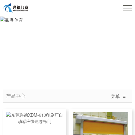
工业卷帘门
赢博·体育
产品中心
菜单
