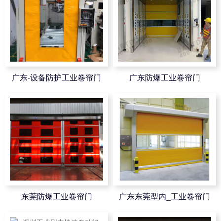
广东-设备防护工业卷帘门
广东防爆工业卷帘门
东莞防爆工业卷帘门
广东东莞型内_工业卷帘门