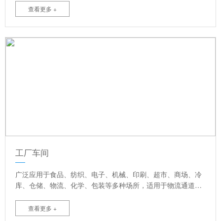
足物流及洁净场所，并且节省能源，提高空调效果，高速自动
查看更多 +
关闭，提高作用效率，创造理想舒适的作业环境等优点。
工厂车间
广泛应用于食品、纺织、电子、机械、印刷、超市、商场、冷
库、仓储、物流、化学、包装等多种场所，适用于物流通道，
洁净车间，大面积洞口，防风要求较高等室内外门。可提高满
足物流及洁净场所，并且节省能源，提高空调效果，高速自动
查看更多 +
关闭，提高作用效率，创造理想舒适的作业环境等优点。