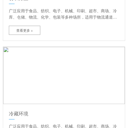
广泛应用于食品、纺织、电子、机械、印刷、超市、商场、冷
库、仓储、物流、化学、包装等多种场所，适用于物流通道，
洁净车间，大面积洞口，防风要求较高等室内外门。可提高满
足物流及洁净场所，并且节省能源，提高空调效果，高速自动
查看更多 +
关闭，提高作用效率，创造理想舒适的作业环境等优点。
冷藏环境
广泛应用于食品、纺织、电子、机械、印刷、超市、商场、冷