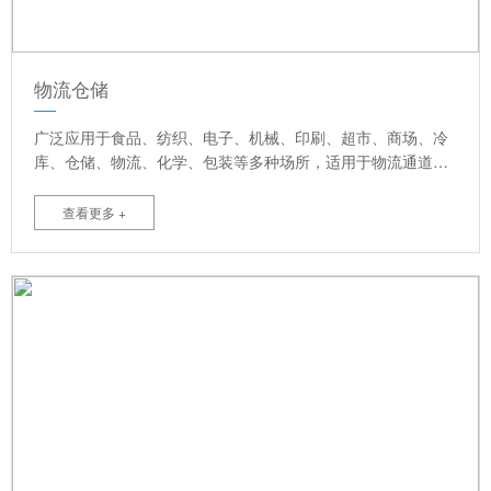
物流仓储
广泛应用于食品、纺织、电子、机械、印刷、超市、商场、冷
库、仓储、物流、化学、包装等多种场所，适用于物流通道，
洁净车间，大面积洞口，防风要求较高等室内外门。可提高满
足物流及洁净场所，并且节省能源，提高空调效果，高速自动
查看更多 +
关闭，提高作用效率，创造理想舒适的作业环境等优点。