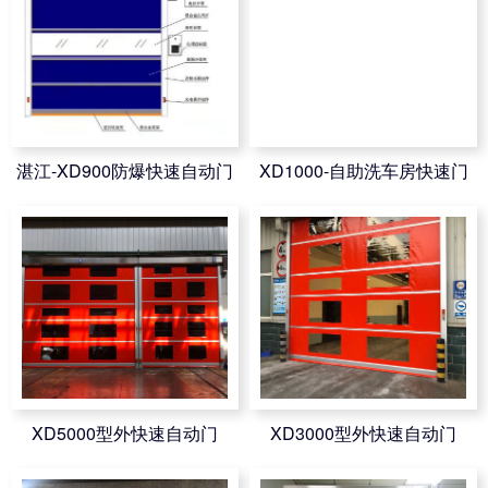
湛江-XD900防爆快速自动门
XD1000-自助洗车房快速门
XD5000型外快速自动门
XD3000型外快速自动门