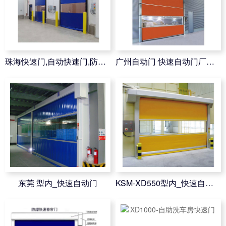
珠海快速门,自动快速门,防虫快速卷帘门
广州自动门 快速自动门厂家 兴德门业
东莞 型内_快速自动门
KSM-XD550型内_快速自动门，快速卷帘门