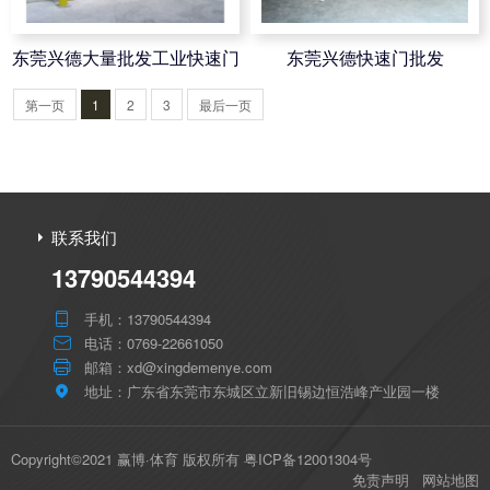
东莞兴德大量批发工业快速门
东莞兴德快速门批发
第一页
1
2
3
最后一页
联系我们
13790544394
手机：13790544394

电话：0769-22661050

邮箱：xd@xingdemenye.com

地址：广东省东莞市东城区立新旧锡边恒浩峰产业园一楼

Copyright©2021 赢博·体育 版权所有
粤ICP备12001304号
免责声明
网站地图