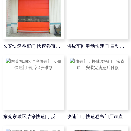
长安快速卷帘门 快速卷帘门维修厂家
供应车间电动快速门 自动感应快速门
东莞东城区洁净快速门 反弹快速门 售后保养维修
快速门，快速卷帘门厂家直销 ，安装完满意后付款