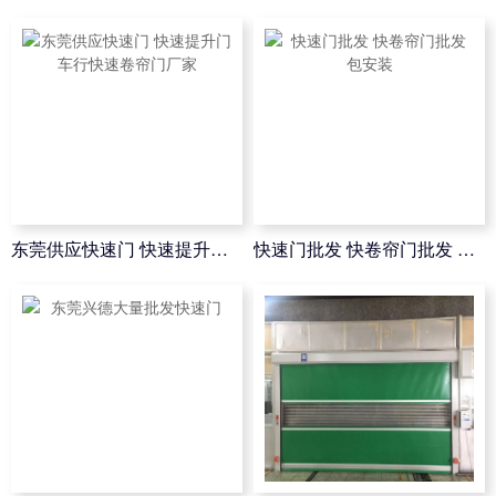
东莞供应快速门 快速提升门 车行快速卷帘门厂家
快速门批发 快卷帘门批发 包安装