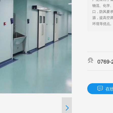
物流、化学
口，防风要
源，提高空
环境等优点

0769-
在

