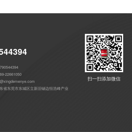
544394
90544394
9-22661050
扫一扫添加微信
xingdemenye.com
东省东莞市东城区立新旧锡边恒浩峰产业