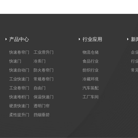
产品中心
行业应用
新
快速卷帘门
工业滑升门
物流仓储
企
快速门
冷库门
食品行业
行
快速自动门
防火卷帘门
纺织行业
常
工业快速门
常规卷帘门
冷藏环境
工业卷帘门
自由门
汽车装配
快速堆积门
保温快速门
工厂车间
硬质快速门
透明门帘
柔性提升门
挡烟垂碧