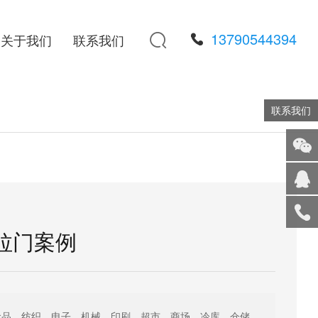
13790544394

关于我们
联系我们
联系我们
添加
微信
在线
客服
拉门案例
服务
热线
回到
顶部
食品、纺织、电子、机械、印刷、超市、商场、冷库、仓储、