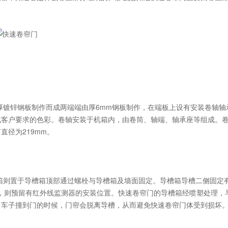
镀锌钢板制作而成两端端由厚6mm钢板制作，在端板上设有安装卷轴轴
成客户要求的色彩。卷轴安装于机箱内，由卷筒、轴端、轴承座等组成。
径为219mm。
则置于导槽箱顶部通过螺栓与导槽箱及墙面固定。导槽箱导槽二侧固定
，则预留有红外线监测器的安装位置。快速卷帘门的导槽箱经喷塑处理，
当车子撞到门的时候，门帘会脱离导槽，从而避免快速卷帘门体受到损坏