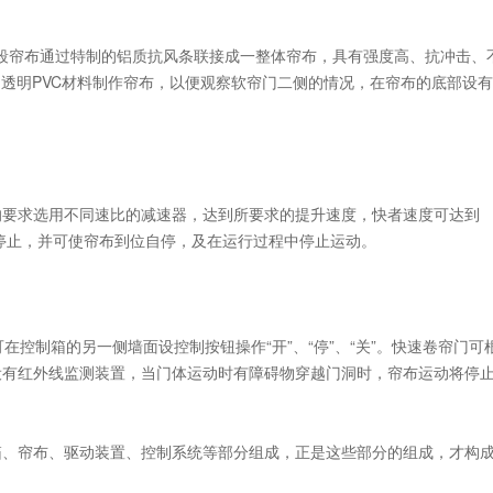
段帘布通过特制的铝质抗风条联接成一整体帘布，具有强度高、抗冲击、
用透明PVC材料制作帘布，以便观察软帘门二侧的情况，在帘布的底部设
要求选用不同速比的减速器，达到所要求的提升速度，快者速度可达到
缓停止，并可使帘布到位自停，及在运行过程中停止运动。
在控制箱的另一侧墙面设控制按钮操作“开”、“停”、“关”。快速卷帘门可
设有红外线监测装置，当门体运动时有障碍物穿越门洞时，帘布运动将停
、帘布、驱动装置、控制系统等部分组成，正是这些部分的组成，才构