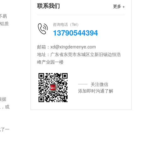
联系我们
更多 +
不易
有铝质
咨询电话（Tel）
13790544394
邮箱：xd@xingdemenye.com
地址：广东省东莞市东城区立新旧锡边恒浩
峰产业园一楼
关注微信
添加即时沟通了解
根据
止，或
成了一