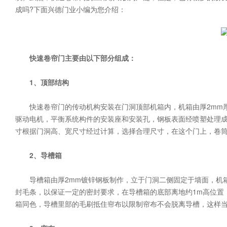
成吗?下面兴德门业小编为您介绍：
快速卷帘门主要由以下部分组成：
1、顶部结构
快速卷帘门的传动机构安装在门洞顶部机箱内，机箱由厚2mm厚
驱动电机，平衡系统构件的安装座和安装孔，钢板表面经喷塑处理
寸根据门洞高、宽尺寸经过计算，选择合理尺寸，在这个门上，卷筒直
2、导槽箱
导槽箱由厚2mm镀锌钢板制作，立于门洞二侧固定于墙面，机箱
封毛条，以保证一定的密封要求，在导槽箱的底部离地约1m高位置
箱同色，导槽里部的毛刷抵住帘布以限制帘布不会脱离导槽，这样