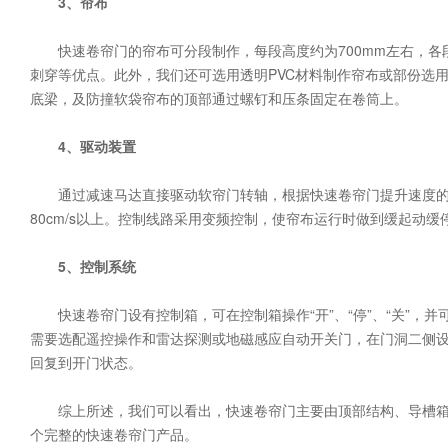
3、帘布
快速卷帘门的帘布可分段制作，每段高度约为700mm左右，各
刺穿等优点。此外，我们还可选用透明PVC材料制作帘布或部份选
底梁，及防撞软袋帘布的顶部通过螺钉和压条固定在卷筒上。
4、驱动装置
通过减速马达直接驱动软帘门转轴，根据快速卷帘门提升速度的
80cm/s以上。控制线路采用变频控制，使帘布运行时做到缓起动
5、控制系统
快速卷帘门设有控制箱，可在控制箱操作“开”、“停”、“关”，并可
需要选配遥控操作和雷达探测或地磁感应自动开关门，在门洞二侧
回复到开门状态。
综上所述，我们可以看出，快速卷帘门主要由顶部结构、导槽箱
个完整的快速卷帘门产品。