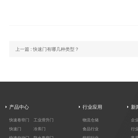
上一篇 : 快速门有哪几种类型？
产品中心
行业应用
新
快速卷帘门
工业滑升门
物流仓储
企
快速门
冷库门
食品行业
行
快速自动门
防火卷帘门
纺织行业
常