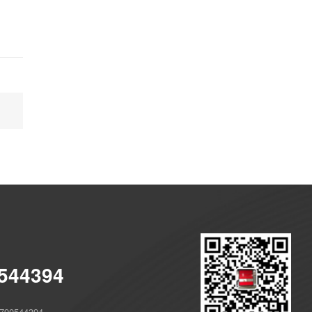
544394
90544394