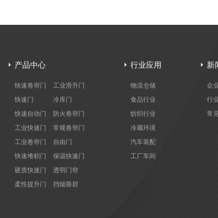
产品中心
行业应用
新
快速卷帘门
工业滑升门
物流仓储
企
快速门
冷库门
食品行业
行
快速自动门
防火卷帘门
纺织行业
常
工业快速门
常规卷帘门
冷藏环境
工业卷帘门
自由门
汽车装配
快速堆积门
保温快速门
工厂车间
硬质快速门
透明门帘
柔性提升门
挡烟垂碧