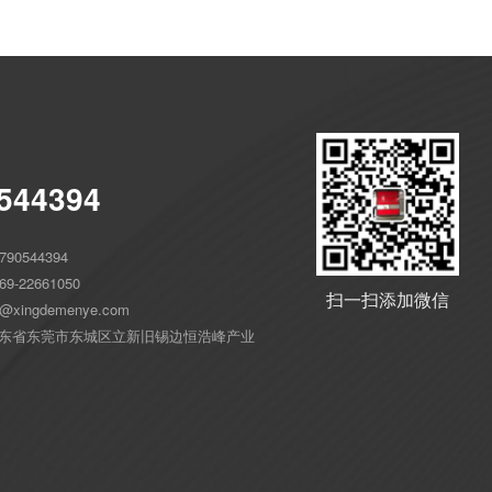
544394
90544394
9-22661050
扫一扫添加微信
xingdemenye.com
东省东莞市东城区立新旧锡边恒浩峰产业